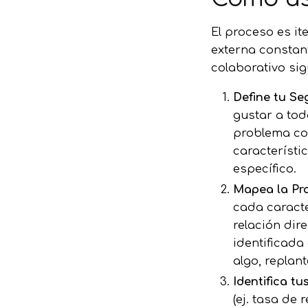
El proceso es it
externa constant
colaborativo si
Define tu Se
gustar a todo
problema con
característi
específico.
Mapea la Pro
cada caracte
relación dir
identificada 
algo, replan
Identifica tu
(ej. tasa de 