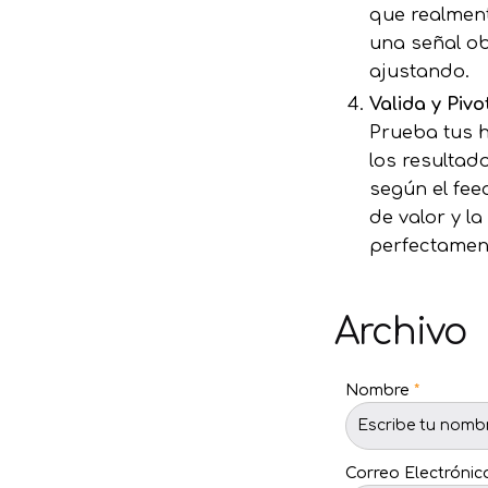
que realment
una señal ob
ajustando.
Valida y Pivo
Prueba tus h
los resultad
según el fee
de valor y l
perfectamen
Archivo
Nombre
*
Correo Electróni