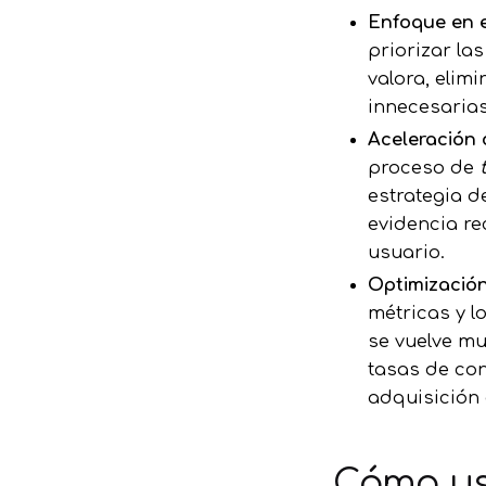
Enfoque en e
priorizar la
valora, elimi
innecesarias
Aceleración 
proceso de
estrategia d
evidencia re
usuario.
Optimización
métricas y l
se vuelve m
tasas de conv
adquisición 
Cómo usa