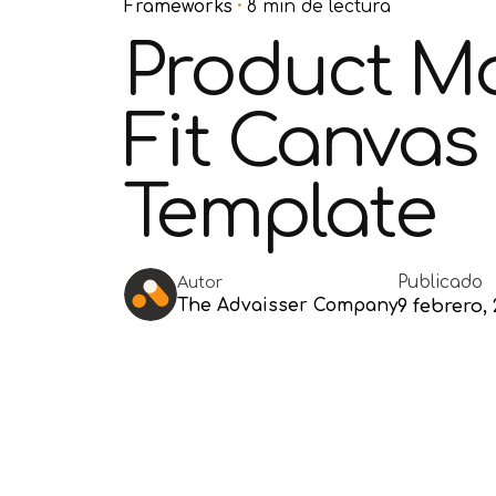
Frameworks
8 min de lectura
Product M
Fit Canvas
Template
Publicado
Autor
The Advaisser Company
9 febrero,