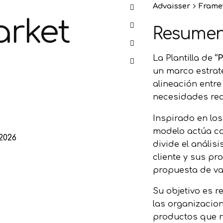
Advaisser
Frame
arket
So
Resumen
La Plantilla de
“
un marco estrat
Sobr
alineación entre
necesidades rea
Inspirado en lo
modelo actúa co
 2026
divide el anális
cliente y sus pr
propuesta de val
Su objetivo es r
las organizacion
productos que 