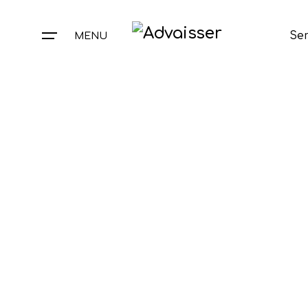
Skip
to
Ser
MENU
content