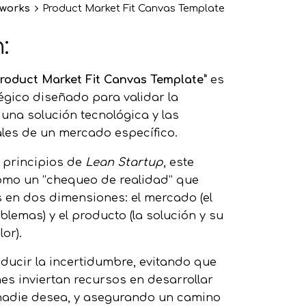
works
Product Market Fit Canvas Template
luciones dig
:
Explora nue
Product Market Fit Canvas Template”
es
égico diseñado para validar la
e Cris
 una solución tecnológica y las
les de un mercado específico.
s principios de
Lean Startup
, este
mo un “chequeo de realidad” que
is en dos dimensiones: el mercado (el
Perfil es
oblemas) y el producto (la solución y su
or).
educir la incertidumbre, evitando que
es inviertan recursos en desarrollar
nadie desea, y asegurando un camino