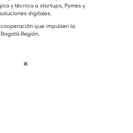
ica y técnica a startups, Pymes y
oluciones digitales.
e cooperación que impulsen la
e Bogotá-Región.
Siguiente Publicación
Business Model Canvas
xplorar
Template