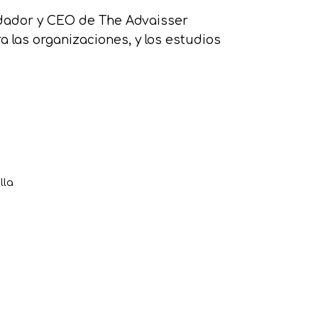
Proyectos
Webinars 
dador y CEO de The Advaisser
 las organizaciones, y los estudios
Soluciones di
Explora nu
Sobre Cri
Perfil 
lla